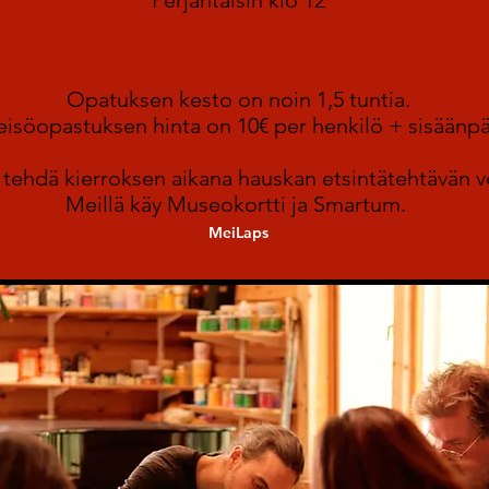
Perjantaisin klo 12
Opatuksen kesto on n
oin 1,5 tuntia.
eisöopastuksen hinta on 1
0€ per
henkilö
+ sisäänp
 tehdä kierroksen aikana hauskan etsintätehtävän v
Meillä käy Museokortti ja Smartum.
Mei
Laps