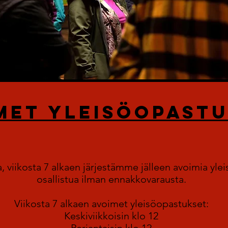
MET YLEISÖOPAST
, viikosta 7 alkaen järjestämme jälleen
avoimia ylei
osallistua ilman ennakkovarausta.
Viikosta 7 alkaen avoimet yleisöopastukset:
Keskiviikkoisin klo 12