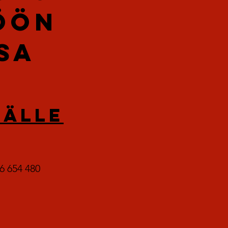
ÖÖN
SA
mälle
16 654 480