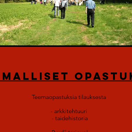
EMALLISET OPASTU
Teemaopastuksia tilauksesta
- arkkitehtuuri
- taidehistoria