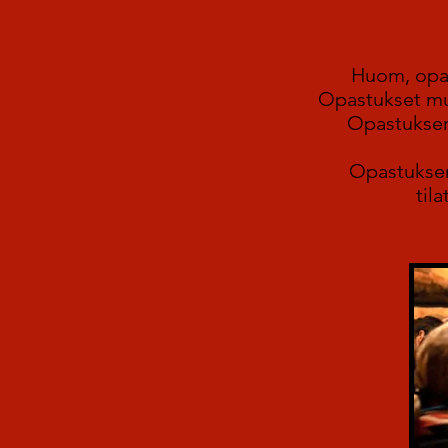
Huom, opas
Opastukset mus
Opastuksen
Opastuksen 
til