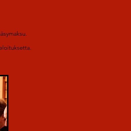
ääsymaksu.
eloituksetta.