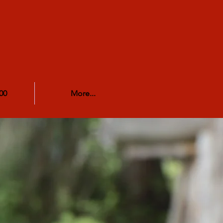
00
More...