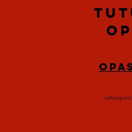
TUT
OP
opa
sähköposti