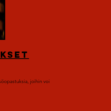
UKSET
söopastuksia, joihin voi