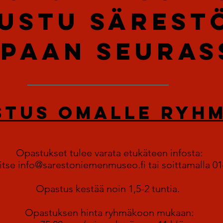
USTU SÄREST
PAAN SEURAS
stus omalle ryh
Opastukset tulee varata etukäteen infosta:
tse info@sarestoniemenmuseo.fi tai soittamalla 0
Opastus kestää noin
1,5-2 tuntia.
Opastuksen hinta
ryhmäkoon mukaan: