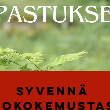
syvennä
okokemustas