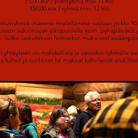
- 75,00 eur / pienryhmä max 11 hlö
- 150,00 eur / ryhmä min. 12 hlö
tusryhmiä otamme mielellämme vastaan jo klo 10.
eon aukioloajan ulkopuolella esim. pyhäpäivänä: 
 lisäksi laskutetaan hinnaston mukaisest sisäänpä
yhteyteen on mahdollista ja varsinkin ryhmälle suo
ata kahvit ja suolaiset tai makeat kahvileivät etukäte