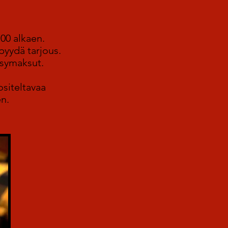
00 alkaen.
pyydä tarjous.
äsymaksut.
siteltavaa
en.