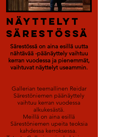
Näyttelyt
särestössä
Särestössä on aina esillä uutta
nähtävää -päänäyttely vaihtuu
kerran vuodessa ja pienemmät,
vaihtuvat näyttelyt useammin.
Gallerian teemallinen Reidar
Särestöniemen päänäyttely
vaihtuu kerran vuodessa
alkukesästä.
Meillä on aina esillä
Särestöniemen upeita teoksia
kahdessa kerroksessa.