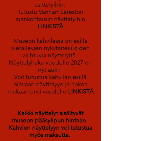
esittelyihin.
Tutustu Vanhan Särestön
ajankohtaisiin näyttelyihin
LINKISTÄ
Museon kahvilassa on esillä
vierailevien nykytaiteilijoiden
vaihtuvia näyttelyitä.
Näyttelyhaku vuodelle 2027 on
nyt auki!
Voit tutustua kahvilan esillä
olevaan näyttelyyn ja hakea
mukaan ensi vuodelle
LINKISTÄ
Kaikki näyttelyt sisältyvät
museon pääsylipun hintaan.
Kahvion näyttelyyn voi tutustua
myös maksutta.