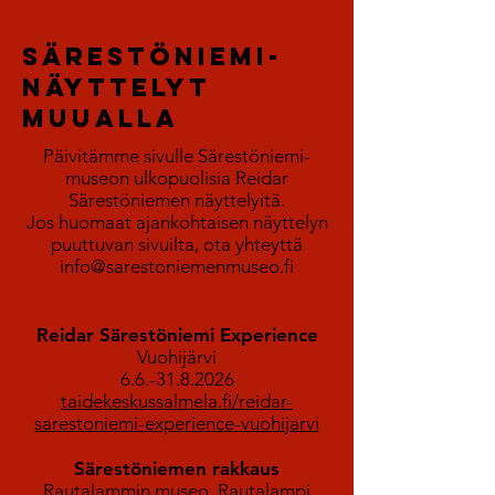
särestöniemi-
näyttelyt
muualla
Päivitämme sivulle Särestöniemi-
museon ulkopuolisia Reidar
Särestöniemen näyttelyitä.
Jos huomaat ajankohtaisen näyttelyn
puuttuvan sivuilta, ota yhteyttä
info@sarestoniemenmuseo.fi
Reidar Särestöniemi Experience
Vuohijärvi
6.6.-31.8.2026
taidekeskussalmela.fi/reidar-
sarestoniemi-experience-vuohijarvi
Särestöniemen rakkaus
Rautalammin museo, Rautalampi