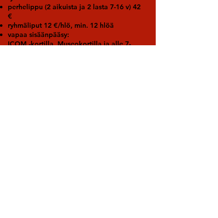
perhelippu (2 aikuista ja 2 lasta 7-16 v) 42
€
ryhmäliput 12 €/hlö, min. 12 hlöä
vapaa sisäänpääsy:
ICOM -kortilla, Museokortilla ja alle 7-
vuotiailla
Opastusvaraukset etukäteen toivomananne
aikana:
- opastus 75 €/ pienryhmä max 11 hlö
- opastus 150€ / ryhmä min. 12 hlö
- opastus pienellä taide-elämyksellä alk.
250€ / ryhmä
Opastus museon aukioloajan ulkopuolella:
Pyydä tarjous.
Opastuksen lisäksi laskutetaan
sisäänpääsymaksut.
Järjestämme erilaisia taidepajoja koululais-
ja päiväkotiryhmille sekä aikuisille. Kysy
lisää taide-, arkkitehtuuri- tai