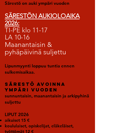
Särestö on auki ympäri vuoden
SÄRESTÖN AUKIOLOAIKA
2026:
TI-PE klo 11-17
LA 10-16
Maanantaisin &
pyhäpäivinä suljettu
Lipunmyynti loppuu tuntia ennen
sulkemisaikaa.
SÄRESTÖ avoinna
ympäri vuoden
sunnuntaisin, maanantaisin ja arkipyhinä
suljettu
LIPUT 2026
aikuiset 15 €
koululaiset, opiskelijat, eläkeläiset,
työttömät 12 €