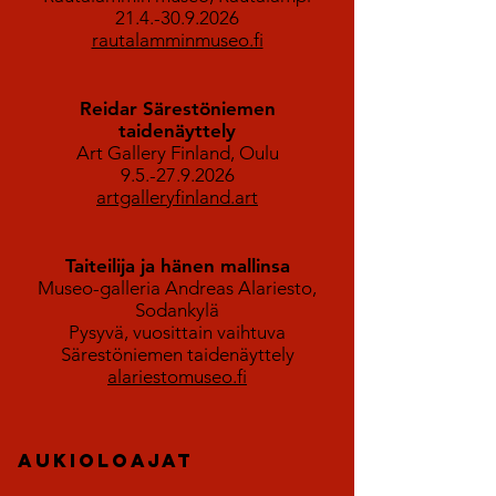
21.4.-30.9.2026
rautalamminmuseo.fi
Reidar Särestöniemen
taidenäyttely
Art Gallery Finland, Oulu
9.5.-27.9.2026
artgalleryfinland.art
Taiteilija ja hänen mallinsa
Museo-galleria Andreas Alariesto,
Sodankylä
Pysyvä, vuosittain vaihtuva
Särestöniemen taidenäyttely
alariestomuseo.fi
Aukioloajat