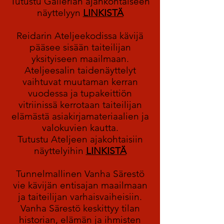
Tutustu Gallerian ajankohtaiseen
näyttelyyn
LINKISTÄ
Reidarin Ateljeekodissa kävijä
pääsee sisään taiteilijan
yksityiseen maailmaan.
Ateljeesalin taidenäyttelyt
vaihtuvat muutaman kerran
vuodessa ja tupakeittiön
vitriinissä kerrotaan taiteilijan
elämästä asiakirjamateriaalien ja
valokuvien kautta.
Tutustu Ateljeen ajakohtaisiin
näyttelyihin
LINKISTÄ
Tunnelmallinen Vanha Särestö
vie kävijän entisajan maailmaan
ja taiteilijan varhaisvaiheisiin.
Vanha Särestö keskittyy tilan
historian, elämän ja ihmisten