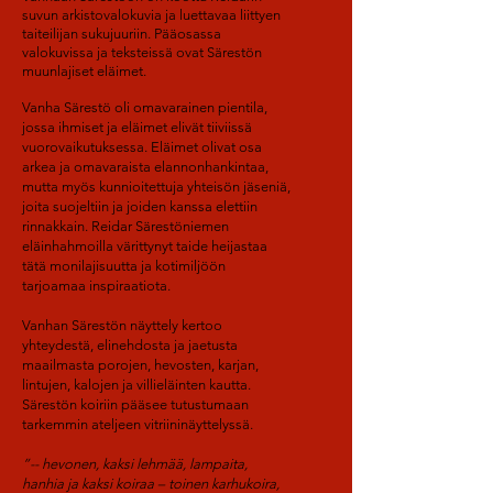
suvun arkistovalokuvia ja luettavaa liittyen
taiteilijan sukujuuriin. Pääosassa
valokuvissa ja teksteissä ovat Särestön
muunlajiset eläimet.
Vanha Särestö oli omavarainen pientila,
jossa ihmiset ja eläimet elivät tiiviissä
vuorovaikutuksessa. Eläimet olivat osa
arkea ja omavaraista elannonhankintaa,
mutta myös kunnioitettuja yhteisön jäseniä,
joita suojeltiin ja joiden kanssa elettiin
rinnakkain. Reidar Särestöniemen
eläinhahmoilla värittynyt taide heijastaa
tätä monilajisuutta ja kotimiljöön
tarjoamaa inspiraatiota.
Vanhan Särestön näyttely kertoo
yhteydestä, elinehdosta ja jaetusta
maailmasta porojen, hevosten, karjan,
lintujen, kalojen ja villieläinten kautta.
Särestön koiriin pääsee tutustumaan
tarkemmin ateljeen vitriininäyttelyssä.
”-- hevonen, kaksi lehmää, lampaita,
hanhia ja kaksi koiraa – toinen karhukoira,