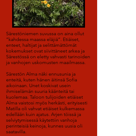
Särestöniemen suvussa on aina ollut
”kahdessa maassa eläjiä”. Etiäiset,
enteet, haltijat ja selittämättömät
kokemukset ovat siivittäneet arkea ja
Särestössä on eletty vahvasti tarinoiden
ja vanhojen uskomusten maailmassa.
Särestön Alma näki ennusunia ja
enteitä, kuten hänen äitinsä Sofia
aikoinaan. Unet koskivat usein
ihmiselämän suuria käänteitä tai
kuolemaa. Taloon tulijoiden etiäiset
Alma vaistosi myös herkästi, erityisesti
Matilla oli vahvat etiäiset kulkemassa
edellään kuin ajatus. Arjen töissä ja
selviytymisessä käytettiin vanhoja
perinteisiä keinoja, kunnes uusia oli
saatavilla.