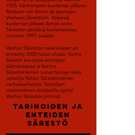
1925. Vanhempien kuoleman jälkeen
Reidarin veli Anton jäi asumaan
Vanhaan Särestöön. Veljensä
kuoleman jälkeen Anton toimi
Särestön isäntänä kuolemaansa,
vuoteen 1997, saakka.
Vanhan Särestön rakennukset on
entisöity 2000-luvun alussa. Vanha
Särestö kuvastaa entisajan
elämäntapaa ja kertoo
Särestöniemen suvun tarinan sekä
taiteilija Reidar Särestöniemen
varhaisvaiheista. Taiteilijan
ensimmäinen ateljeetila sijaitsi
Vanhan Särestön pirtissä
tarinoiden ja
enteiden
särestö