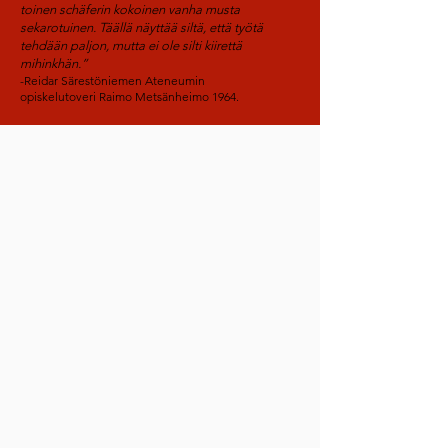
toinen schäferin kokoinen vanha musta
sekarotuinen. Täällä näyttää siltä, että työtä
tehdään paljon, mutta ei ole silti kiirettä
mihinkhän.”
-Reidar Särestöniemen Ateneumin
opiskelutoveri Raimo Metsänheimo 1964.