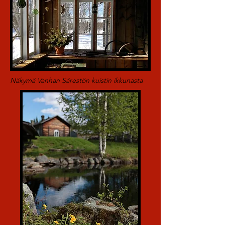
Näkymä Vanhan Särestön kuistin ikkunasta