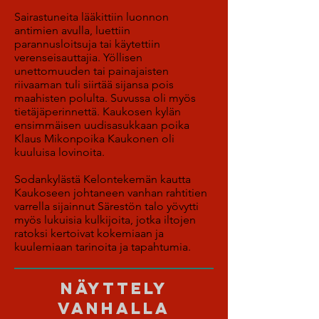
Sairastuneita lääkittiin luonnon
antimien avulla, luettiin
parannusloitsuja tai käytettiin
verenseisauttajia. Yöllisen
unettomuuden tai painajaisten
riivaaman tuli siirtää sijansa pois
maahisten polulta. Suvussa oli myös
tietäjäperinnettä. Kaukosen kylän
ensimmäisen uudisasukkaan poika
Klaus Mikonpoika Kaukonen oli
kuuluisa lovinoita.
Sodankylästä Kelontekemän kautta
Kaukoseen johtaneen vanhan rahtitien
varrella sijainnut Särestön talo yövytti
myös lukuisia kulkijoita, jotka iltojen
ratoksi kertoivat kokemiaan ja
kuulemiaan tarinoita ja tapahtumia.
Näyttely
vanhalla