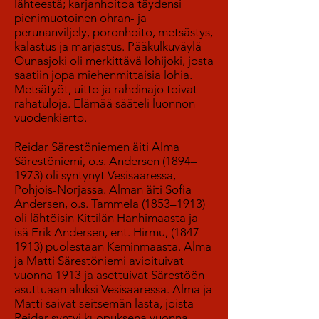
lähteestä; karjanhoitoa täydensi
pienimuotoinen ohran- ja
perunanviljely, poronhoito, metsästys,
kalastus ja marjastus. Pääkulkuväylä
Ounasjoki oli merkittävä lohijoki, josta
saatiin jopa miehenmittaisia lohia.
Metsätyöt, uitto ja rahdinajo toivat
rahatuloja. Elämää sääteli luonnon
vuodenkierto.
Reidar Särestöniemen äiti Alma
Särestöniemi, o.s. Andersen (1894–
1973) oli syntynyt Vesisaaressa,
Pohjois-Norjassa. Alman äiti Sofia
Andersen, o.s. Tammela (1853–1913)
oli lähtöisin Kittilän Hanhimaasta ja
isä Erik Andersen, ent. Hirmu, (1847–
1913) puolestaan Keminmaasta. Alma
ja Matti Särestöniemi avioituivat
vuonna 1913 ja asettuivat Särestöön
asuttuaan aluksi Vesisaaressa. Alma ja
Matti saivat seitsemän lasta, joista
Reidar syntyi kuopuksena vuonna