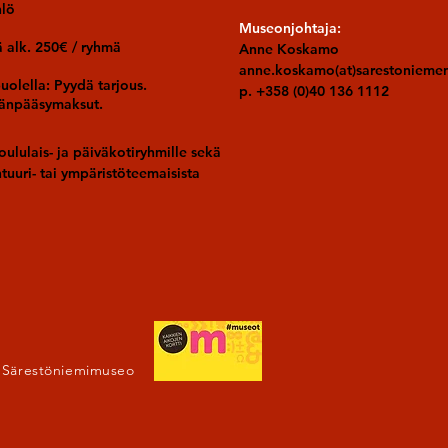
hlö
Museonjohtaja:
ä alk. 250€ / ryhmä
Anne Koskamo
anne.koskamo(at)sarestonieme
olella: Pyydä tarjous.
p. +358 (0)40 136 1112
säänpääsymaksut.
oululais- ja päiväkotiryhmille sekä
ehtuuri- tai ympäristöteemaisista
 Särestöniemimuseo