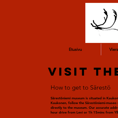
Etusivu
Vier
Visit t
How to get to Särestö
Särestöniemi museum is situated in Kaukone
Kaukonen, follow the Särestöniemi-museo s
directly to the museum. Our accurate addr
hour drive from Levi or 1h 15mins from Yll