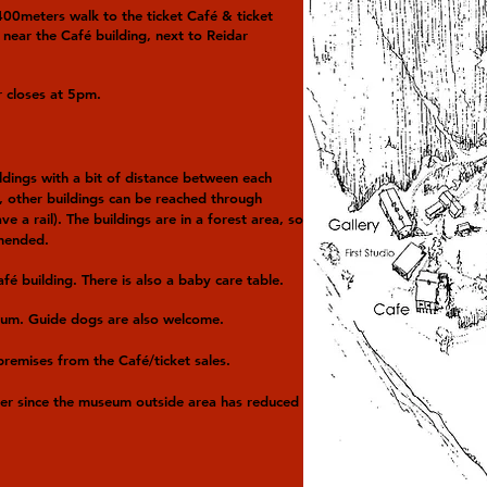
400meters walk to the ticket Café & ticket
 near the Café building, next to Reidar
r closes at 5pm.
ldings with a bit of distance between each
e, other buildings can be reached through
ave a rail). The buildings are in a forest area, so
mmended.
fé building. There is also a baby care table.
eum. Guide dogs are also welcome.
premises from the Café/ticket sales.
ter since the museum outside area has reduced