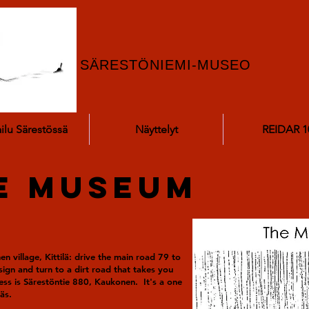
SÄRESTÖNIEMI-MUSEO
ailu Särestössä
Näyttelyt
REIDAR 1
he museum
n village, Kittilä: drive the main road 79 to
ign and turn to a dirt road that takes you
ess is Särestöntie 880, Kaukonen. It's a one
äs.