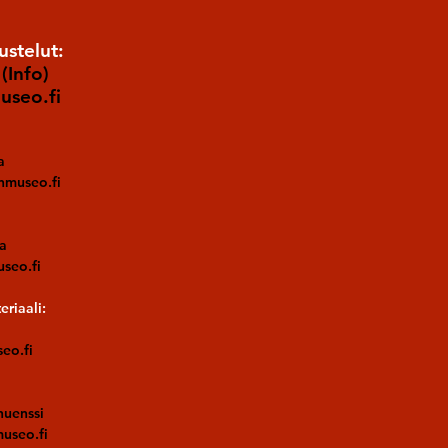
ustelut:
(Info)
useo.fi
va
nmuseo.fi
va
seo.fi
riaali:
eo.fi
uenssi
useo.fi