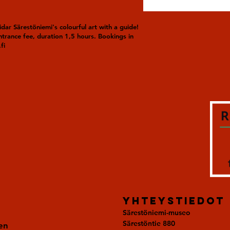
dar Särestöniemi's colourful art with a guide!
trance fee, duration 1,5 hours. Bookings in
fi
YhteystiedoT
Särestöniemi-museo
Särestöntie 880
en