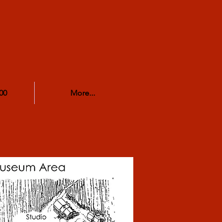
00
More...