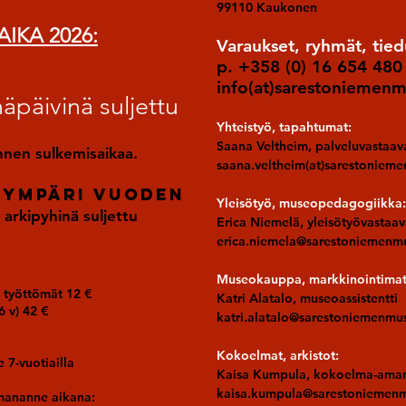
99110 Kaukonen
IKA 2026:
Varaukset, ryhmät, tied
p.
+358 (0) 16 654 480
info(at)sarestoniemenm
äpäivinä suljettu
Yhteistyö, tapahtumat:
Saana Veltheim, palveluvastaa
nnen sulkemisaikaa.
saana.veltheim(at)sarestonieme
 ympäri vuoden
Yleisötyö, museopedagogiikka:
 arkipyhinä suljettu
Erica Niemelä, yleisötyövastaa
erica.niemela@sarestoniemenmu
Museokauppa, markkinointimate
t, työttömät 12 €
Katri Alatalo, museoassistentti
6 v) 42 €
katri.alatalo@sarestoniemenmus
Kokoelmat, arkistot:
e 7-vuotiailla
Kaisa Kumpula, kokoelma-aman
kaisa.kumpula@sarestoniemenm
mananne aikana: