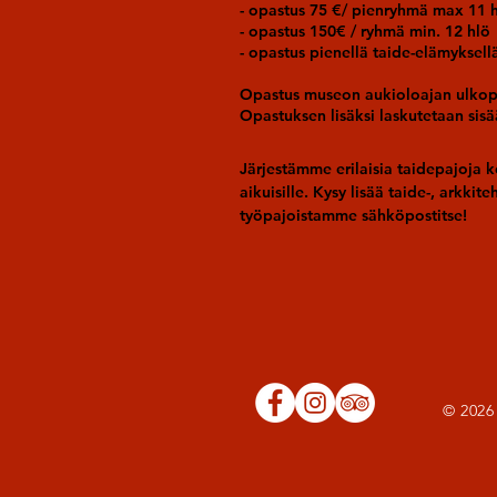
- opastus 75 €/ pienryhmä max 11 
- opastus 150€ / ryhmä min. 12 hlö
- opastus pienellä taide-elämyksell
Opastus museon aukioloajan ulkopu
Opastuksen lisäksi laskutetaan si
Järjestämme erilaisia taidepajoja k
aikuisille. Kysy lisää taide-, arkkit
työpajoistamme sähköpostitse!
© 2026