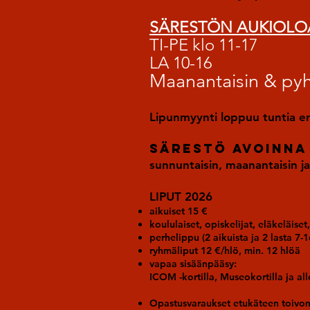
SÄRESTÖN AUKIOLOA
TI-PE klo 11-17
LA 10-16
Maanantaisin & pyh
Lipunmyynti loppuu tuntia e
SÄRESTÖ avoinna
sunnuntaisin, maanantaisin ja
LIPUT 2026
aikuiset 15 €
koululaiset, opiskelijat, eläkeläise
perhelippu (2 aikuista ja 2 lasta 7-1
ryhmäliput 12 €/hlö, min. 12 hlöä
vapaa sisäänpääsy:
ICOM -kortilla, Museokortilla ja all
Opastusvaraukset etukäteen toivo