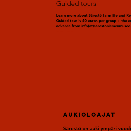
Guided tours
Learn more about Särestö farm life and Rei
Guided tour is 40 euros per group + the en
advance from info(at)sarestoniemenmuseo.
Read more
Aukioloajat
Särestö on auki ympäri vuod